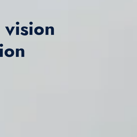
 vision
tion